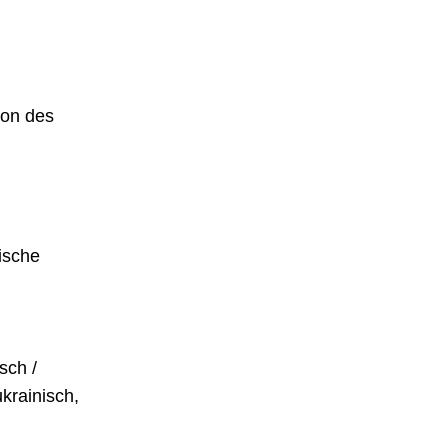
ion des
ische
sch /
ukrainisch,