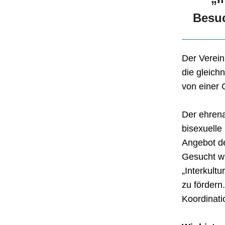
Besuc
Der Verein
die gleich
von einer 
Der ehrena
bisexuelle
Angebot de
Gesucht wi
„Interkult
zu fördern
Koordinati