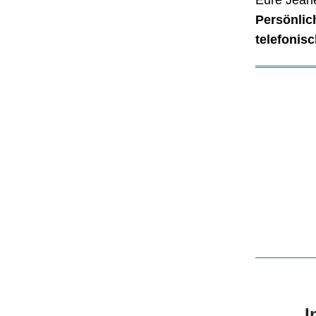
Eure Jean
Persönlic
telefonisc
„I