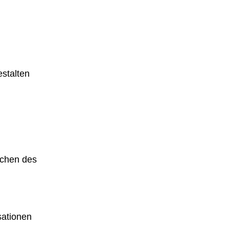
stalten
ichen des
isationen