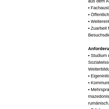
aus dem Ar
• Fachaust
• Öffentlic
• Weiteren
• Zuarbeit
Besuchsdi
Anforderu
• Studium 
Sozialwiss
Weiterbild
• Eigeninit
• Kommunik
• Mehrspra
mazedonisc
rumänisch,