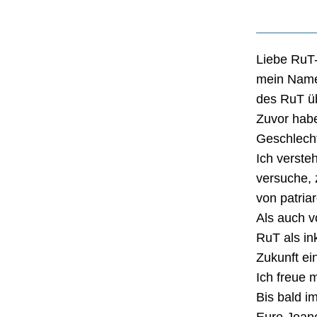
Liebe RuT-
mein Name 
des RuT 
Zuvor habe
Geschlecht
Ich verste
versuche, 
von patria
Als auch v
RuT als in
Zukunft ei
Ich freue 
Bis bald i