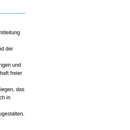
mtleitung
nd der
ungen und
aft freier
liegen, das
ch in
ugestalten.