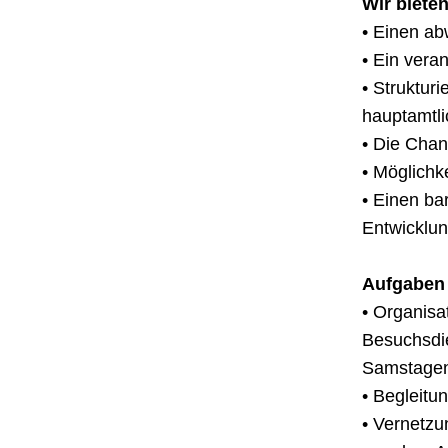
Wir bieten
• Einen a
• Ein vera
• Struktur
hauptamtli
• Die Chan
• Möglichk
• Einen ba
Entwicklun
Aufgaben 
• Organisa
Besuchsdi
Samstagen
• Begleitu
• Vernetzun