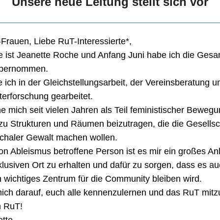
Unsere neue Leitung stellt sich vor
Frauen, Liebe RuT-Interessierte*,
ist Jeanette Roche und Anfang Juni habe ich die Gesa
übernommen.
 ich in der Gleichstellungsarbeit, der Vereinsberatung u
erforschung gearbeitet.
he mich seit vielen Jahren als Teil feministischer Beweg
zu Strukturen und Räumen beizutragen, die die Gesellsch
rchaler Gewalt machen wollen.
on Ableismus betroffene Person ist es mir ein großes An
klusiven Ort zu erhalten und dafür zu sorgen, dass es au
n wichtiges Zentrum für die Community bleiben wird.
mich darauf, euch alle kennenzulernen und das RuT mitz
m RuT!