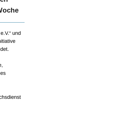
/Woche
 e.V.“ und
tiative
det.
e,
hes
uchsdienst