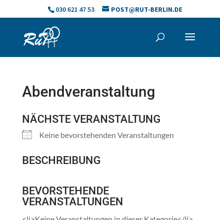
Skip
030 621 47 53
POST@RUT-BERLIN.DE
to
content
Abendveranstaltung
NÄCHSTE VERANSTALTUNG
Keine bevorstehenden Veranstaltungen
BESCHREIBUNG
BEVORSTEHENDE
VERANSTALTUNGEN
<li>Keine Veranstaltungen in dieser Kategorie</li>