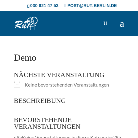
Skip
030 621 47 53
POST@RUT-BERLIN.DE
to
content
Demo
NÄCHSTE VERANSTALTUNG
Keine bevorstehenden Veranstaltungen
BESCHREIBUNG
BEVORSTEHENDE
VERANSTALTUNGEN
<li>Keine Veranstaltungen in dieser Kategorie</li>