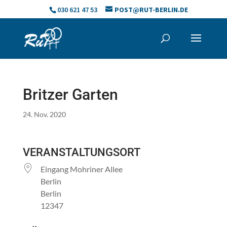
Skip
030 621 47 53
POST@RUT-BERLIN.DE
to
content
Britzer Garten
24. Nov. 2020
VERANSTALTUNGSORT
Eingang Mohriner Allee
Berlin
Berlin
12347