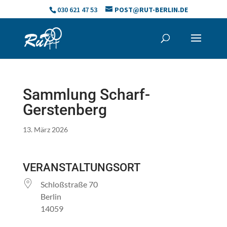
Skip
030 621 47 53
POST@RUT-BERLIN.DE
to
content
Sammlung Scharf-
Gerstenberg
13. März 2026
VERANSTALTUNGSORT
Schloßstraße 70
Berlin
14059