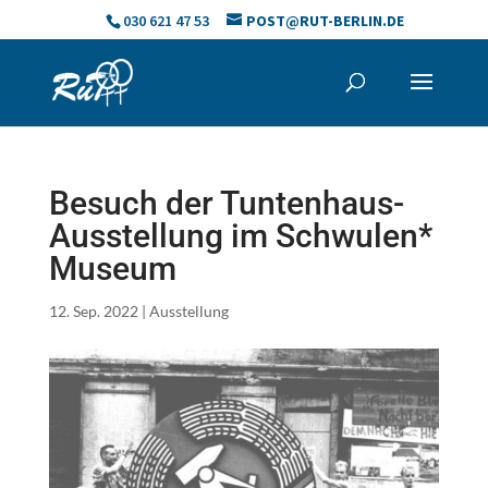
Skip
030 621 47 53
POST@RUT-BERLIN.DE
to
content
Besuch der Tuntenhaus-
Ausstellung im Schwulen*
Museum
12. Sep. 2022
|
Ausstellung