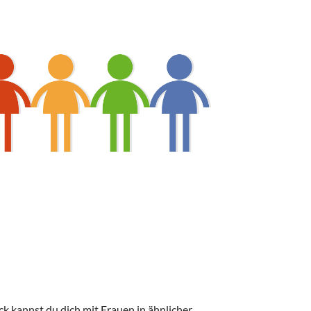
365
Outlook Live
ck kannst du dich mit Frauen in ähnlicher