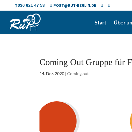
Skip
POST@RUT-BERLIN.DE
030 621 47 53
to
content
Start
Über u
Coming Out Gruppe für F
14. Dez. 2020
|
Coming out