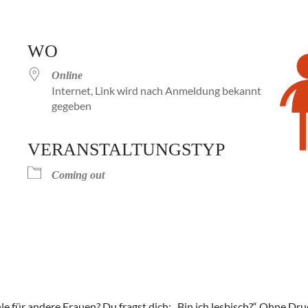
WO
Online
Internet, Link wird nach Anmeldung bekannt
gegeben
VERANSTALTUNGSTYP
Kalender
iCalendar
Office 
Coming out
le für andere Frauen? Du fragst dich: „Bin ich lesbisch?“ Ohne Dru