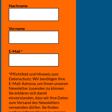
Nachname
Vorname
E-Mail
*
*Pflichtfeld und Hinweis zum
Datenschutz: Wir benötigen Ihre
E-Mail-Adresse, um Ihnen unseren
Newsletter zusenden zu können.
Sie erklären sich damit
einverstanden, dass wir Ihre Daten
zum Versand des Newsletters
verwenden dürfen. Sie finden
weitere Informationen in unserer