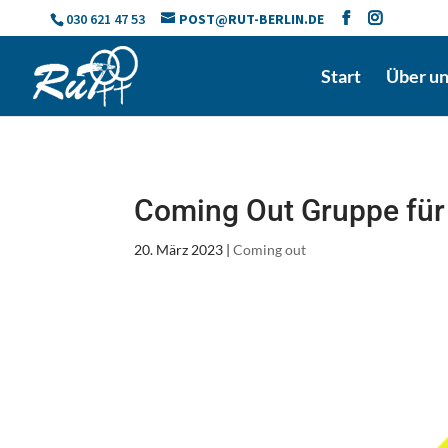
Skip
030 621 47 53
POST@RUT-BERLIN.DE
to
content
Start
Über u
Coming Out Gruppe für 
20. März 2023
|
Coming out