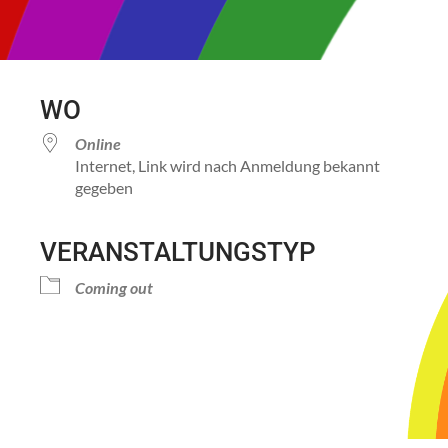
WO
Online
Internet, Link wird nach Anmeldung bekannt
gegeben
VERANSTALTUNGSTYP
Kalender
iCalendar
Office 
Coming out