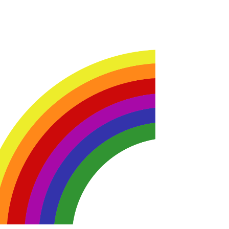
365
Outlook Live