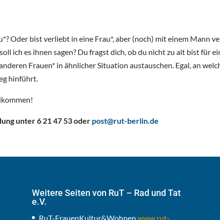
? Oder bist verliebt in eine Frau*, aber (noch) mit einem Mann ver
soll ich es ihnen sagen? Du fragst dich, ob du nicht zu alt bist fü
 anderen Frauen* in ähnlicher Situation austauschen. Egal, an welc
g hinführt.
illkommen!
dung unter 6 21 47 53 oder
post@rut-berlin.de
Weitere Seiten von RuT – Rad und Tat
e.V.
RuT-FrauenKultur&Wohnen
www.rut-