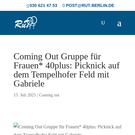
Skip
030 621 47 53
POST@RUT-BERLIN.DE
to
content
Coming Out Gruppe für
Frauen* 40plus: Picknick auf
dem Tempelhofer Feld mit
Gabriele
15. Juli 2025
|
Coming out