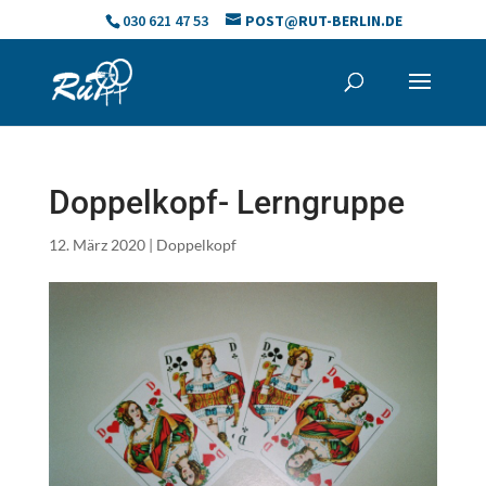
Skip
030 621 47 53
POST@RUT-BERLIN.DE
to
content
Doppelkopf- Lerngruppe
12. März 2020
|
Doppelkopf