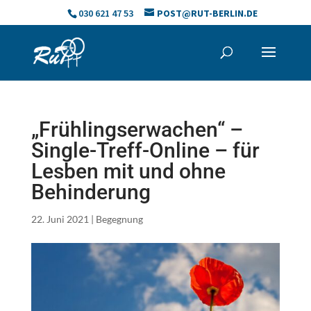
Skip
030 621 47 53
POST@RUT-BERLIN.DE
to
content
„Frühlingserwachen“ –
Single-Treff-Online – für
Lesben mit und ohne
Behinderung
22. Juni 2021
|
Begegnung