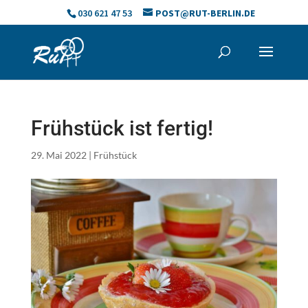
Skip
030 621 47 53
POST@RUT-BERLIN.DE
to
content
Frühstück ist fertig!
29. Mai 2022
|
Frühstück