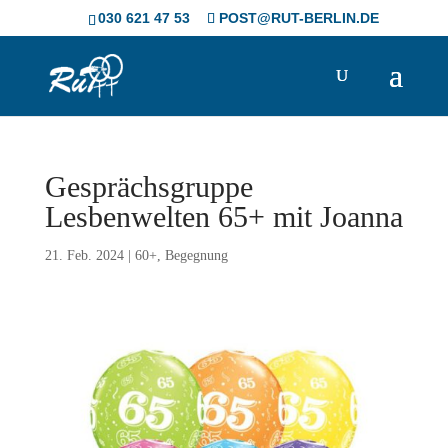
Skip
030 621 47 53
POST@RUT-BERLIN.DE
to
content
Gesprächsgruppe
Lesbenwelten 65+ mit Joanna
21. Feb. 2024
|
60+
,
Begegnung