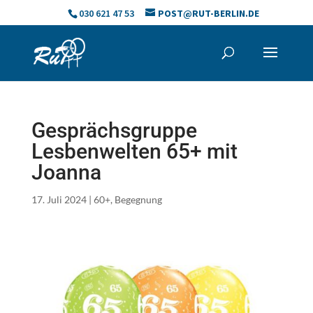
Skip
030 621 47 53
POST@RUT-BERLIN.DE
to
content
Gesprächsgruppe
Lesbenwelten 65+ mit
Joanna
17. Juli 2024
|
60+
,
Begegnung