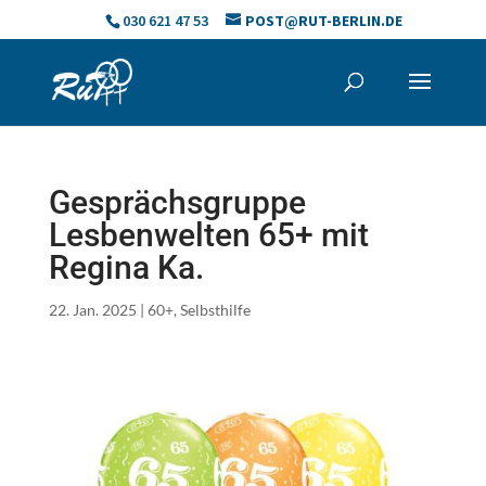
Skip
030 621 47 53
POST@RUT-BERLIN.DE
to
content
Gesprächsgruppe
Lesbenwelten 65+ mit
Regina Ka.
22. Jan. 2025
|
60+
,
Selbsthilfe