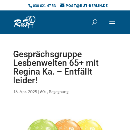
Skip
030 621 47 53
POST@RUT-BERLIN.DE
to
content
Gesprächsgruppe
Lesbenwelten 65+ mit
Regina Ka. – Entfällt
leider!
16. Apr. 2025
|
60+
,
Begegnung