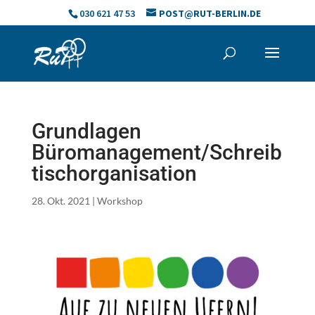
Skip
030 621 47 53
POST@RUT-BERLIN.DE
to
content
Grundlagen
Büromanagement/Schreib
tischorganisation
28. Okt. 2021
|
Workshop