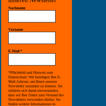
unseren Newsletter
Nachname
Vorname
E-Mail
*
*Pflichtfeld und Hinweis zum
Datenschutz: Wir benötigen Ihre E-
Mail-Adresse, um Ihnen unseren
Newsletter zusenden zu können. Sie
erklären sich damit einverstanden,
dass wir Ihre Daten zum Versand des
Newsletters verwenden dürfen. Sie
finden weitere Informationen in