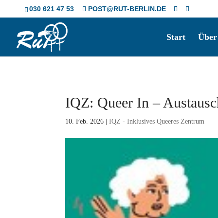
Skip
030 621 47 53
POST@RUT-BERLIN.DE
to
content
Start
Über
IQZ: Queer In – Austausch
10. Feb. 2026
|
IQZ - Inklusives Queeres Zentrum