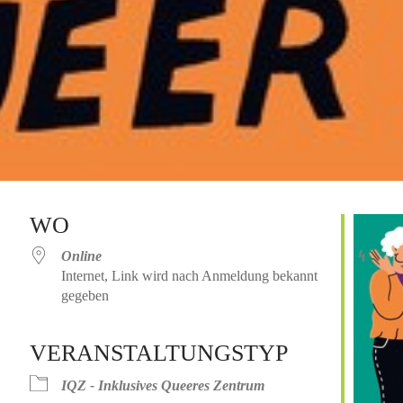
WO
Online
Internet, Link wird nach Anmeldung bekannt
gegeben
VERANSTALTUNGSTYP
Kalender
iCalendar
Office 365
IQZ - Inklusives Queeres Zentrum