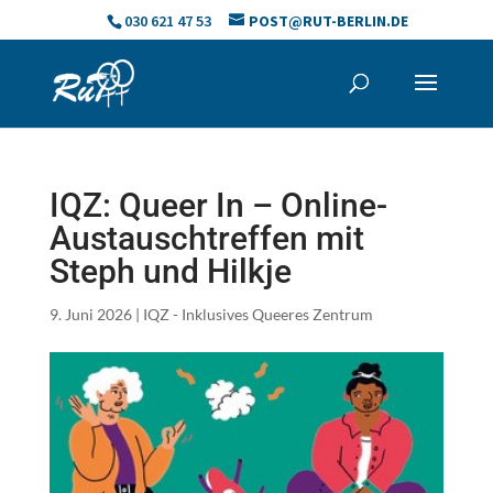
Skip
030 621 47 53
POST@RUT-BERLIN.DE
to
content
IQZ: Queer In – Online-
Austauschtreffen mit
Steph und Hilkje
9. Juni 2026
|
IQZ - Inklusives Queeres Zentrum