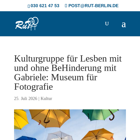
Skip
030 621 47 53
POST@RUT-BERLIN.DE
to
content
Kulturgruppe für Lesben mit
und ohne BeHinderung mit
Gabriele: Museum für
Fotografie
25. Juli 2026
|
Kultur