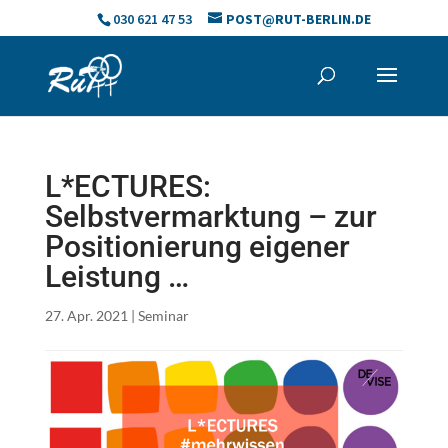
Skip
030 621 47 53
POST@RUT-BERLIN.DE
to
content
L*ECTURES:
Selbstvermarktung – zur
Positionierung eigener
Leistung …
27. Apr. 2021
|
Seminar