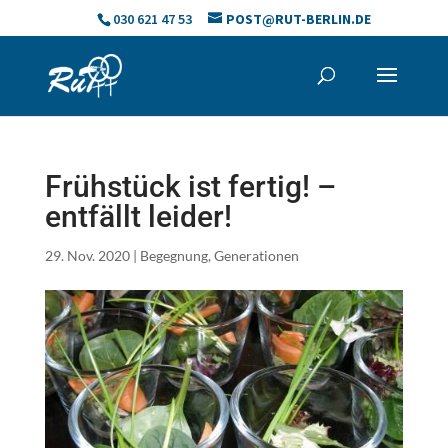
Skip
030 621 47 53
POST@RUT-BERLIN.DE
to
content
Frühstück ist fertig! –
entfällt leider!
29. Nov. 2020
|
Begegnung
,
Generationen