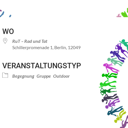
WO
RuT – Rad und Tat
Schillerpromenade 1, Berlin, 12049
VERANSTALTUNGSTYP
Kalender
iCalendar
Office 
Begegnung
Gruppe
Outdoor