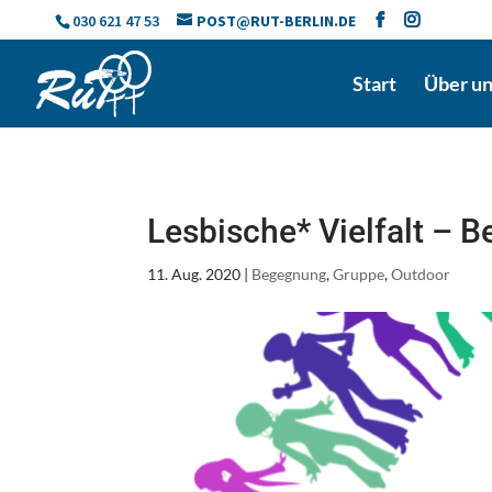
Skip
030 621 47 53
POST@RUT-BERLIN.DE
to
content
Start
Über u
Lesbische* Vielfalt –
11. Aug. 2020
|
Begegnung
,
Gruppe
,
Outdoor