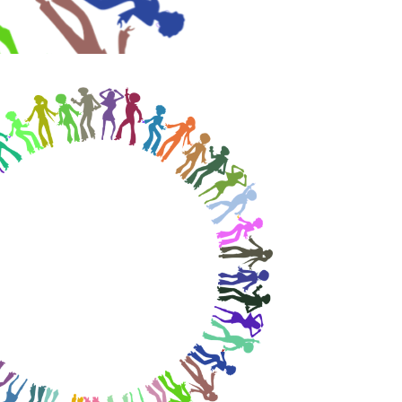
365
Outlook Live