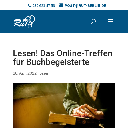
Skip
030 621 47 53
POST@RUT-BERLIN.DE
to
content
Lesen! Das Online-Treffen
für Buchbegeisterte
28. Apr. 2022
|
Lesen