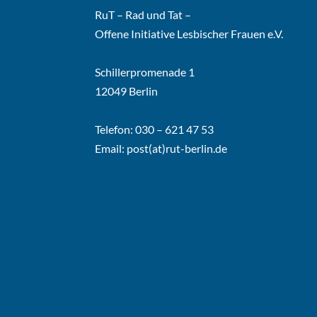
RuT – Rad und Tat –
Offene Initiative Lesbischer Frauen e.V.
Schillerpromenade 1
12049 Berlin
Telefon: 030 – 621 47 53
Email:
post(at)rut-berlin.de