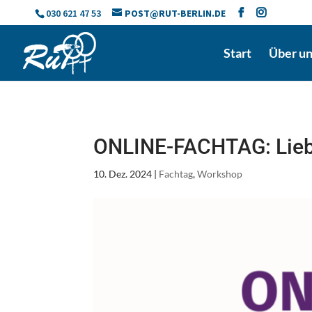
Skip
030 621 47 53
POST@RUT-BERLIN.DE
to
content
Start
Über u
ONLINE-FACHTAG: Lie
10. Dez. 2024
|
Fachtag
,
Workshop