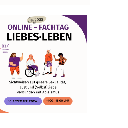
365
Outlook Live