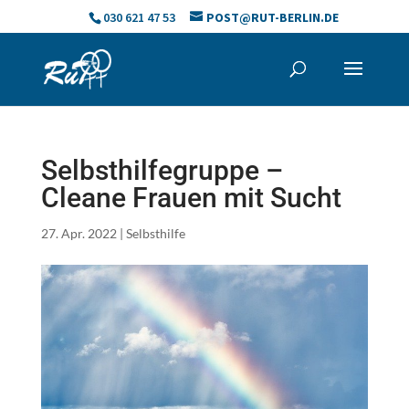
Skip
030 621 47 53
POST@RUT-BERLIN.DE
to
content
Selbsthilfegruppe –
Cleane Frauen mit Sucht
27. Apr. 2022
|
Selbsthilfe