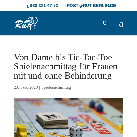
Skip
030 621 47 53
POST@RUT-BERLIN.DE
to
content
Von Dame bis Tic-Tac-Toe –
Spielenachmittag für Frauen
mit und ohne Behinderung
23. Feb. 2020
|
Spielenachmittag