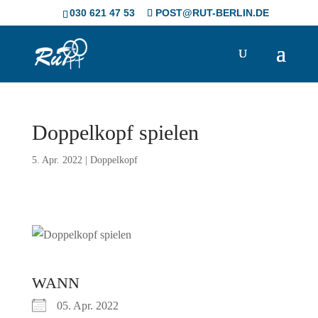
Skip
030 621 47 53
POST@RUT-BERLIN.DE
to
content
Doppelkopf spielen
5. Apr. 2022
|
Doppelkopf
WANN
05. Apr. 2022