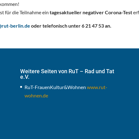
zukommen!
ist für die Teilnahme ein
tagesaktueller negativer Corona-Test
erf
rut-berlin.de
oder telefonisch unter 6 21 47 53 an.
Weitere Seiten von RuT – Rad und Tat
e.V.
RuT-FrauenKultur&Wohnen
www.rut-
wohnen.de