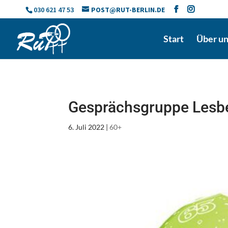
Skip
030 621 47 53
POST@RUT-BERLIN.DE
to
content
Start
Über u
Gesprächsgruppe Lesb
6. Juli 2022
|
60+