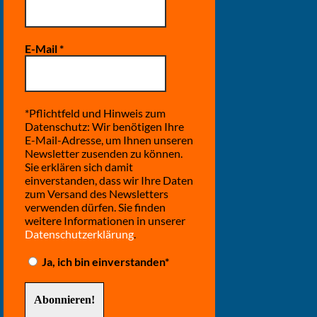
E-Mail
*
*Pflichtfeld und Hinweis zum
Datenschutz: Wir benötigen Ihre
E-Mail-Adresse, um Ihnen unseren
Newsletter zusenden zu können.
Sie erklären sich damit
einverstanden, dass wir Ihre Daten
zum Versand des Newsletters
verwenden dürfen. Sie finden
weitere Informationen in unserer
Datenschutzerklärung
.
Ja, ich bin einverstanden*